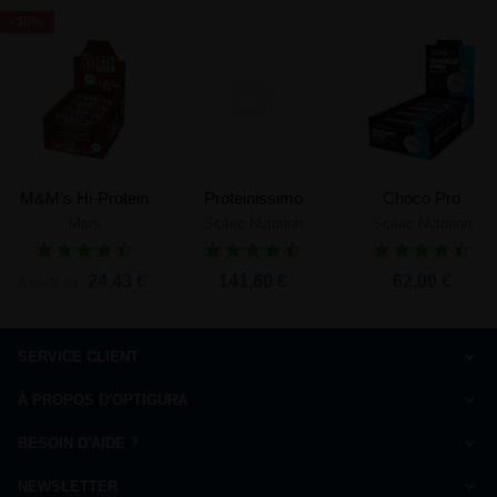
-30%
M&M's Hi-Protein
Proteinissimo
Choco Pro
Mars
Scitec Nutrition
Scitec Nutrition
24,43 €
141,60 €
62,00 €
À partir de
SERVICE CLIENT
Comment commander
À PROPOS D'OPTIGURA
FAQ
Charte de qualité
Paiement
BESOIN D'AIDE ?
Qui sommes-nous ?
Livraison
Nous répondons à vos questions
Ils parlent de nous
NEWSLETTER
Droit de rétractation