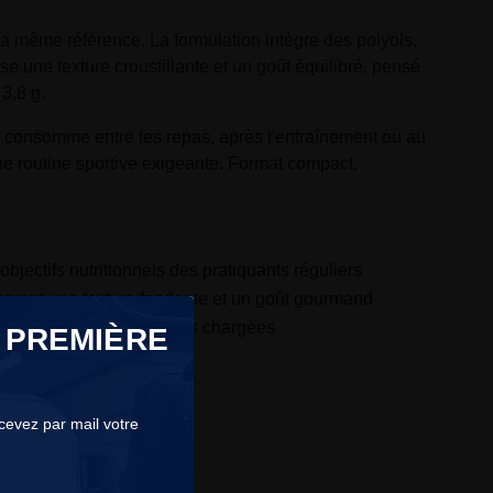
 la même référence. La formulation intègre des polyols,
e une texture croustillante et un goût équilibré, pensé
 3,8 g.
se consomme entre les repas, après l'entraînement ou au
 une routine sportive exigeante. Format compact,
bjectifs nutritionnels des pratiquants réguliers
éservant une texture fondante et un goût gourmand
placements ou les journées chargées
 PREMIÈRE
on pratique et équilibrée
ecevez par mail votre