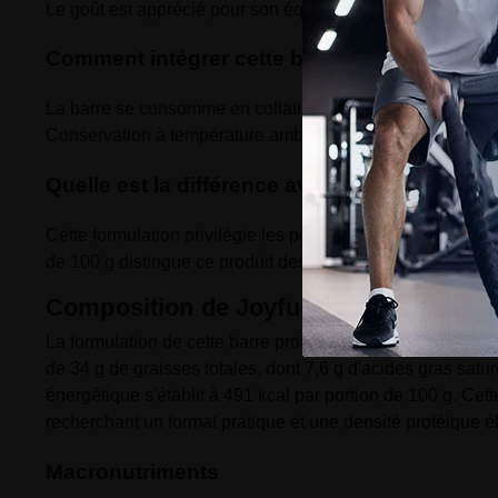
Le goût est apprécié pour son équilibre entre texture crou
Comment intégrer cette barre dans une rout
La barre se consomme en collation entre les repas, après u
Conservation à température ambiante sans contrainte part
Quelle est la différence avec les barres suc
Cette formulation privilégie les polyols (18 g par portion d
de 100 g distingue ce produit des barres énergétiques à 
Composition de Joyfuel Crunchy Nuts
La formulation de cette barre protéinée apporte 21 g de pr
de 34 g de graisses totales, dont 7,6 g d'acides gras satur
énergétique s'établit à 491 kcal par portion de 100 g. Cet
recherchant un format pratique et une densité protéique é
Macronutriments