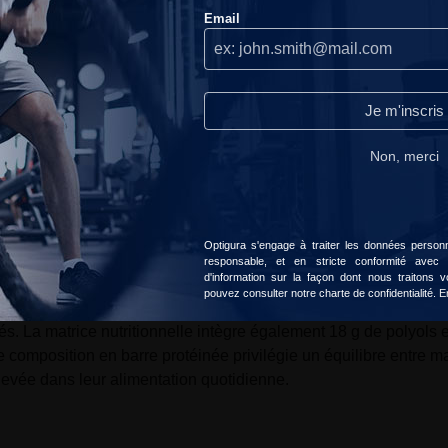
stillante et fondante. Format compact et praticité d'usage sont 
Nous n'utilisons les cookies que lorsque nous pensons qu'ils
Email
peuvent réellement améliorer votre expérience.Ils servent à
ine sportive?
personnaliser le contenu et les publicités selon vos préférences.
Continuer sans accepter
ne séance d'entraînement ou au réveil selon les besoins. Le for
Je m'inscris
Lire notre politique de confidentialité.
iculière.
Non, merci
rées classiques?
Accepter
Choisir
e 100 g) pour limiter l'apport en sucres à 3,8 g. La teneur en pro
dominante glucidique.
Optigura s'engage à traiter les données personne
responsable, et en stricte conformité avec
d'information sur la façon dont nous traitons
pouvez consulter notre charte de confidentialité.
E
otéines associées à 25 g de glucides et 13 g de fibres alimentai
és. La matrice nutritionnelle intègre également 18 g de polyols e
te composition en barre protéinée privilégie un équilibre entre m
levée dans leur alimentation quotidienne.