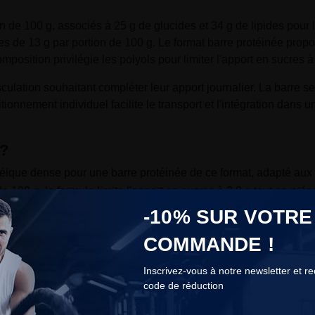
n de 100 g, associés à 25 g de glucides et 34 g de lipides pour
es de 13 g par portion de 100 g. Le format barre protéinée propos
omposition privilégie les polyols pour limiter l'apport en sucres à
ulation souhaitant compléter leur apport journalier. La barre 
tionnement individuel facilite le transport et l'intégration dans
s?
otéique dense pour une barre protéinée de ce format, adapté aux o
e 100 g, la formule limite l'apport en sucres à 3,8 g tout en pr
 dosage précis sans balance ni préparation, adapté pour les dé
-10% SUR VOTRE
et cherchant à varier leurs sources de protéines avec une collati
COMMANDE !
Inscrivez-vous à notre newsletter et r
code de réduction
COOKIES
s Joyfuel?