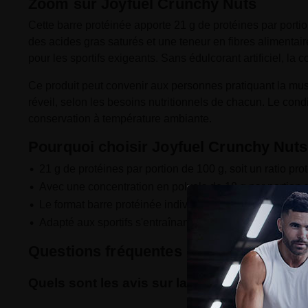
Zoom sur Joyfuel Crunchy Nuts
Cette barre protéinée apporte 21 g de protéines par portio
des acides gras saturés et une teneur en fibres alimentair
pour les sportifs exigeants. Sans édulcorant artificiel, la c
Ce produit peut convenir aux personnes pratiquant la musc
réveil, selon les besoins nutritionnels de chacun. Le condi
conservation à température ambiante.
Pourquoi choisir Joyfuel Crunchy Nut
21 g de protéines par portion de 100 g, soit un ratio pr
Avec une concentration en polyols de 18 g par portion d
Le format barre protéinée individuel peut permettre un
Adapté aux sportifs s'entraînant 3 à 5 fois par semaine 
Questions fréquentes
Quels sont les avis sur la barre de protéine