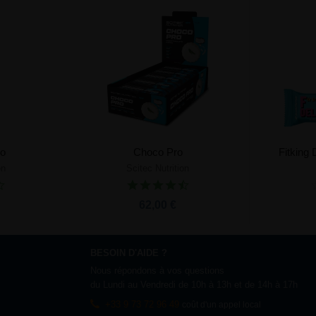
mo
Choco Pro
Fitking
on
Scitec Nutrition
nier
Ajouter au panier
62,00 €
BESOIN D'AIDE ?
Nous répondons à vos questions
du Lundi au Vendredi de 10h à 13h et de 14h à 17h
+33 9 73 72 96 49
coût d'un appel local