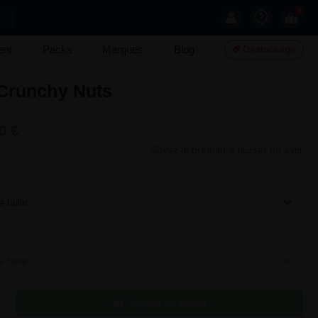
0
ent
Packs
Marques
Blog
Déstockage
 Crunchy Nuts
0 €
Soyez le premier à laisser un avis
 taille
 taille
Ajouter au panier