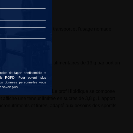
également soulignés.
mat individuel facilite le transport et l'usage nomade.
téines de 21 g et en fibres alimentaires de 13 g par portion
lles de façon confidentielle et
 le RGPD. Pour obtenir plus
 vos données personnelles vous
n savoir plus
res par portion de 100 g. Le profil lipidique se compose
t affiche une teneur limitée en sucres de 3,8 g. L'apport
acronutriments et fibres, adapté aux besoins des sportifs