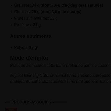
Graisses:
34 g (dont 7,6 g d'acides gras saturés)
Glucides:
25 g (dont 3,8 g de sucres)
Fibres alimentaires:
13 g
Protéines:
21 g
Autres nutriments
Polyols:
18 g
Mode d'emploi
Pratique à emporter, cette barre protéinée peut se conso
Joyfuel Crunchy Nuts, en format barre protéinée, propose 2
pratiquants recherchant une collation pratique lors des e
PRODUITS ASSOCIÉS
-30%