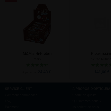
M&M's Hi-Protein
Proteinissi
Mars
Scitec Nutriti
Ajouter au panier
Ajouter au pa
24,43 €
141,60 €
À partir de
SERVICE CLIENT
À PROPOS D'OPTIGURA
Comment commander
Charte de qualité
FAQ
Qui sommes-nous ?
Paiement
Ils parlent de nous