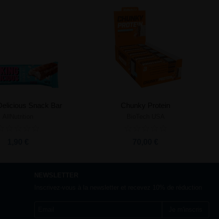
 Delicious Snack Bar
Chunky Protein
AllNutrition
BioTech USA
Ajouter au panier
Ajouter au panier
1,90 €
70,00 €
NEWSLETTER
Inscrivez-vous à la newsletter et recevez 10% de réduction
Je m'inscris