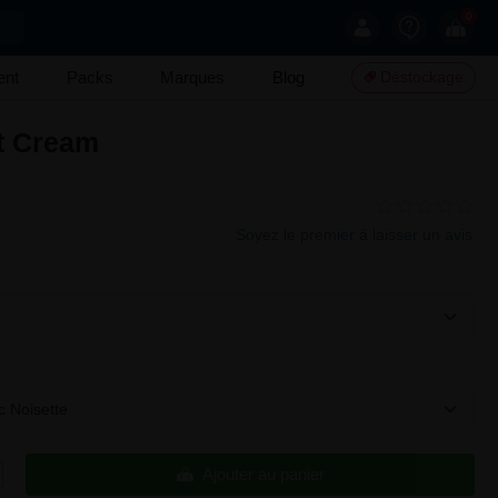
0
ent
Packs
Marques
Blog
Déstockage
t Cream
Soyez le premier à laisser un avis
c Noisette
Ajouter au panier