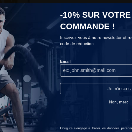
23 personne
-10% SUR VOTRE
Livraison g
COMMANDE !
Votre command
Inscrivez-vous à notre newsletter et r
code de réduction
COOKIES
Nous n'utilisons les cookies que lorsque nous pensons qu'ils
Email
peuvent réellement améliorer votre expérience.Ils servent à
personnaliser le contenu et les publicités selon vos préférences.
Avis client
Continuer sans accepter
Je m'inscris
Lire notre politique de confidentialité.
Non, merci
Accepter
Choisir
Optigura s'engage à traiter les données personne