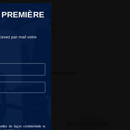
s ont acheté ce produit
 PREMIÈRE
ratuite dès 49 € d'achats
e sera livrée le
mardi, 11 août
ecevez par mail votre
Valeurs nutritionnelles
lles de façon confidentielle et