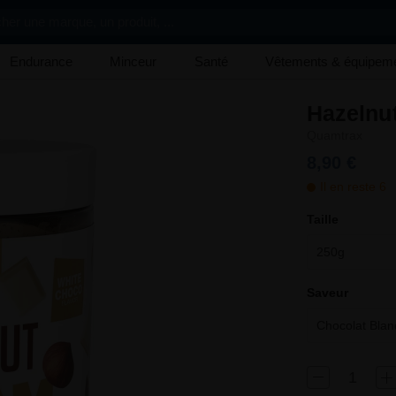
her une marque, un produit, ...
Endurance
Minceur
Santé
Vêtements & équipem
Hazelnu
Quamtrax
8,90 €
Il en reste 6
Taille
250g
Saveur
Chocolat Blan