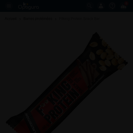
0
Accueil
Barres protéinées
Fitking Protein Snack Bar 