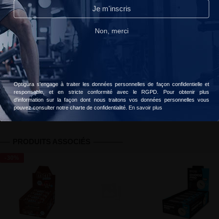
Continuer sans accepter
Je m'inscris
56 personnes ont acheté ce produit
Lire notre politique de confidentialité.
Non, merci
Livraison gratuite dès 49 € d'achats
Accepter
Choisir
Votre commande sera livrée le
mardi, 11 août
Optigura s'engage à traiter les données personnelles de façon confidentielle et
responsable, et en stricte conformité avec le RGPD. Pour obtenir plus
Informations
Avis client
Valeurs nutritionnelles
d'information sur la façon dont nous traitons vos données personnelles vous
pouvez consulter notre charte de confidentialité.
En savoir plus
PRODUITS ASSOCIÉS
-30%