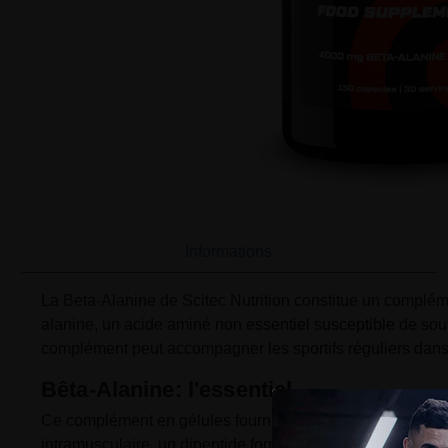
Informations
La Beta-Alanine de Scitec Nutrition constitue un compléme
alanine, un acide aminé non essentiel susceptible de sout
complément peut accompagner les sportifs réguliers dans
Bêta-Alanine: l'essentiel
Ce complément en gélules fournit 4000 mg de bêta-alanine p
intramusculaire, un dipeptide formé avec l'histidine et pré