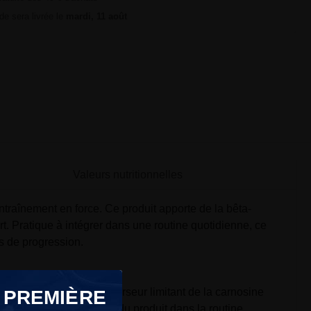
e sera livrée le
mardi, 11 août
Valeurs nutritionnelles
traînement en force. Ce produit apporte de la bêta-
t. Pratique à intégrer dans une routine quotidienne, ce
s de progression.
lanine constitue le précurseur limitant de la carnosine
 PREMIÈRE
es facilite l'intégration du produit dans la routine