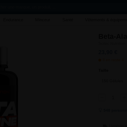
her une marque, un produit, ...
Endurance
Minceur
Santé
Vêtements & équipem
Beta-Al
Scitec Nutrition
23,90 €
Il en reste 4
Taille
150 Gélules
548 personn
Livraison g