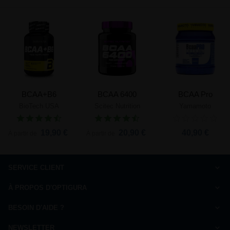
BCAA+B6
BCAA 6400
BCAA Pro
BioTech USA
Scitec Nutrition
Yamamoto
19,90 €
20,90 €
40,90 €
À partir de
À partir de
SERVICE CLIENT
Comment commander
À PROPOS D'OPTIGURA
FAQ
Charte de qualité
Paiement
BESOIN D'AIDE ?
Qui sommes-nous ?
Livraison
Nous répondons à vos questions
Ils parlent de nous
NEWSLETTER
Droit de rétractation