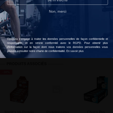
Lire notre politique de confidentialité.
Non, merci
Livraison gratuite dès 49 € d'achats
Votre commande sera livrée le
mardi, 11 août
Accepter
Choisir
Optigura s'engage à traiter les données personnelles de façon confidentielle et
Informations
Avis client
Valeurs nutritionnelles
responsable, et en stricte conformité avec le RGPD. Pour obtenir plus
d'information sur la façon dont nous traitons vos données personnelles vous
pouvez consulter notre charte de confidentialité.
En savoir plus
PRODUITS ASSOCIÉS
-30%
M&M's Hi-Protein
Proteinissimo
Choco Pro