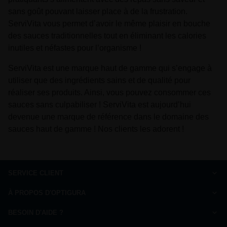
sans goût pouvant laisser place à de la frustration.
ServiVita vous permet d’avoir le même plaisir en bouche
des sauces traditionnelles tout en éliminant les calories
inutiles et néfastes pour l’organisme !
ServiVita est une marque haut de gamme qui s’engage à
utiliser que des ingrédients sains et de qualité pour
réaliser ses produits. Ainsi, vous pouvez consommer ces
sauces sans culpabiliser ! ServiVita est aujourd’hui
devenue une marque de référence dans le domaine des
sauces haut de gamme ! Nos clients les adorent !
SERVICE CLIENT
Comment commander
À PROPOS D'OPTIGURA
FAQ
Charte de qualité
Paiement
BESOIN D'AIDE ?
Qui sommes-nous ?
Livraison